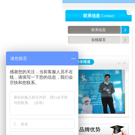
联系信息
Contact
联系信息
在线留言
请您留言
媒体报道
感谢您的关注，当前客服人员不在
线，请填写一下您的信息，我们会
尽快和您联系。