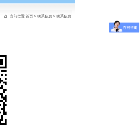
当前位置
首页
>
联系信息
>
联系信息